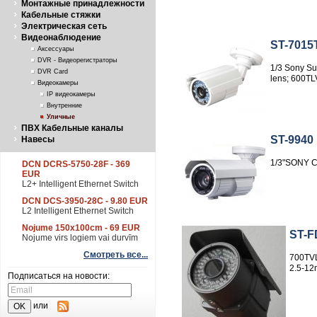
Монтажные принадлежности
Кабельные стяжки
Электрическая сеть
Видеонаблюдение
ST-7015
Aксессуары
DVR - Видеорегистраторы
1/3 Sony S
DVR Card
lens; 600TL
Видеокамеры
IP видеокамеры
Внутренние
Уличные
ПВХ Кабельные каналы
ST-9940
Навесы
1/3"SONY 
DCN DCRS-5750-28F - 369
EUR
L2+ Intelligent Ethernet Switch
DCN DCS-3950-28C - 9.80 EUR
L2 Intelligent Ethernet Switch
Nojume 150x100cm - 69 EUR
ST-F
Nojume virs logiem vai durvīm
Смотреть все...
700TV
2.5-1
Подписаться на новости:
или