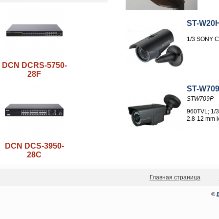
ST-W20
1/3 SONY C
DCN DCRS-5750-
28F
ST-W70
STW709P
960TVL; 1/
2.8-12 mm l
DCN DCS-3950-
28C
Главная страница
©