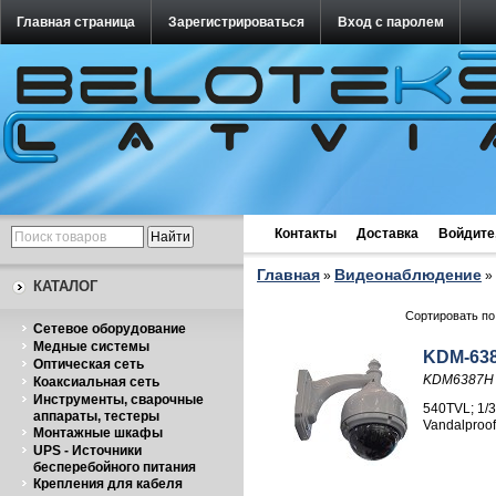
Главная страница
Зарегистрироваться
Вход с паролем
Контакты
Доставка
Войдите
Главная
Видеонаблюдение
»
»
КАТАЛОГ
Сортировать по
Cетевое оборудование
Медные системы
KDM-63
Оптическая сеть
KDM6387H
Коаксиальная сеть
Инструменты, сварочные
540TVL; 1/
аппараты, тестеры
Vandalproof
Монтажные шкафы
UPS - Источники
бесперебойного питания
Крепления для кабеля