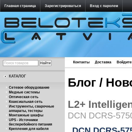
Главная страница
Зарегистрироваться
Вход с паролем
Контакты
Доставка
Войдите
КАТАЛОГ
Блог / Но
Cетевое оборудование
Медные системы
Оптическая сеть
L2+ Intellige
Коаксиальная сеть
Инструменты, сварочные
аппараты, тестеры
DCN DCRS-5750
Монтажные шкафы
UPS - Источники
бесперебойного питания
DCN DCRS-575
Крепления для кабеля