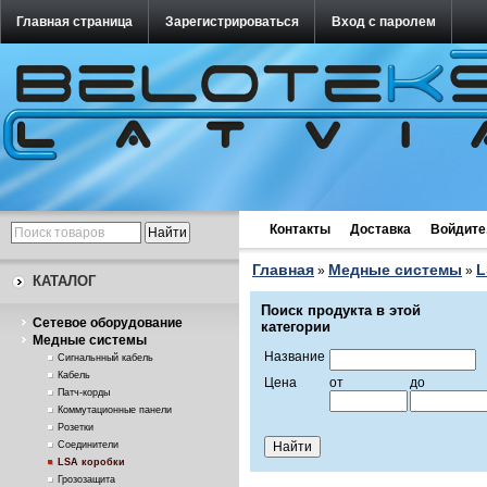
Главная страница
Зарегистрироваться
Вход с паролем
Контакты
Доставка
Войдите
Главная
Медные системы
L
»
»
КАТАЛОГ
Поиск продукта в этой
Cетевое оборудование
категории
Медные системы
Название
Сигнальнный кабель
Кабель
Цена
от
до
Патч-корды
Коммутационные панели
Розетки
Соединители
LSA коробки
Грозозащита