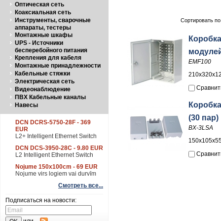
Оптическая сеть
Коаксиальная сеть
Инструменты, сварочные
Сортировать по
аппараты, тестеры
Монтажные шкафы
Коробка
UPS - Источники
бесперебойного питания
модулей
Крепления для кабеля
EMF100
Монтажные принадлежности
Кабельные стяжки
210x320x1
Электрическая сеть
Сравнит
Видеонаблюдение
ПВХ Кабельные каналы
Коробка
Навесы
(30 пар)
DCN DCRS-5750-28F - 369
BX-3LSA
EUR
L2+ Intelligent Ethernet Switch
150x105x5
DCN DCS-3950-28C - 9.80 EUR
Сравнит
L2 Intelligent Ethernet Switch
Nojume 150x100cm - 69 EUR
Nojume virs logiem vai durvīm
Смотреть все...
Подписаться на новости: