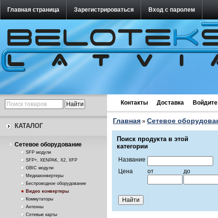
Главная страница
Зарегистрироваться
Вход с паролем
Контакты
Доставка
Войдите
Главная
Cетевое оборудова
»
КАТАЛОГ
Поиск продукта в этой
Cетевое оборудование
категории
SFP модули
Название
SFP+, XENPAK, X2, XFP
GBIC модули
Цена
от
до
Медиаконвертеры
Беспроводное оборудование
Видео конвертеры
Коммутаторы
Антенны
Сетевые карты