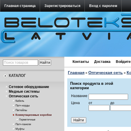
Главная страница
Зарегистрироваться
Вход с паролем
Контакты
Доставка
Войдите
Главная
Оптическая сеть
К
»
»
КАТАЛОГ
Поиск продукта в этой
Cетевое оборудование
категории
Медные системы
Название
Оптическая сеть
Кабель
Цена
от
до
Патч-корды
Пигтейлы
Коммутационные коробки
Герметичные
Патч-панели
Муфты