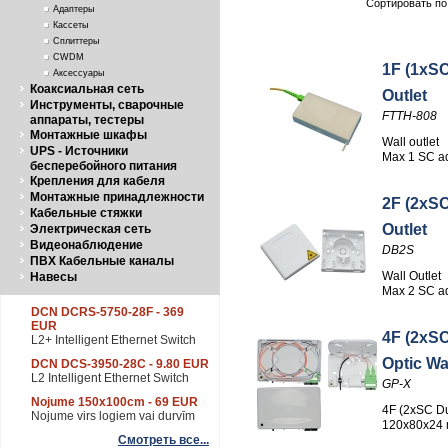
Сортировать по
Адаптеры
Кассеты
Сплиттеры
CWDM
1F (1xSC
Аксессуары
Коаксиальная сеть
Outlet
Инструменты, сварочные
FTTH-808
аппараты, тестеры
Монтажные шкафы
Wall outlet
UPS - Источники
Max 1 SC a
бесперебойного питания
Крепления для кабеля
Монтажные принадлежности
2F (2xSC
Кабельные стяжки
Outlet
Электрическая сеть
Видеонаблюдение
DB2S
ПВХ Кабельные каналы
Wall Outlet
Навесы
Max 2 SC a
DCN DCRS-5750-28F - 369
EUR
4F (2xSC
L2+ Intelligent Ethernet Switch
Optic Wal
DCN DCS-3950-28C - 9.80 EUR
L2 Intelligent Ethernet Switch
GP-X
Nojume 150x100cm - 69 EUR
4F (2xSC D
Nojume virs logiem vai durvīm
120x80x24
Смотреть все...