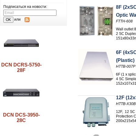
Подписаться на новости:
8F (2xSC
Optic Wal
или
FTTH-608
Wall outlet 
2 SC Duplex
151x80x33
6F (4xSC
(Plastic)
DCN DCRS-5750-
HTTB-007P
28F
6F (1 x spli
4 SC Simple
152x107x3
12F (12x
HTTB-X30B
12F, 12 SC 
DCN DCS-3950-
Protection C
28C
200x215x5