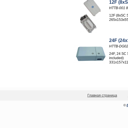
12F (8xS
HTTB-001 
12F (8xSC S
265x153x5
24F (24x
HTTB-DG0
24F, 24 SC 
included)
331x157x1
Главная страница
©