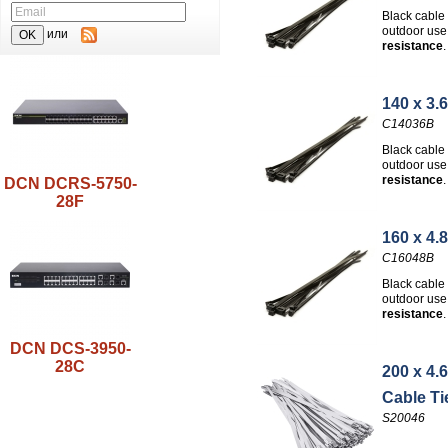
Black cable
outdoor use
или
resistance
.
140 x 3.6
C14036B
Black cable
outdoor use
resistance
.
DCN DCRS-5750-
28F
160 x 4.8
C16048B
Black cable
outdoor use
resistance
.
DCN DCS-3950-
28C
200 x 4.6
Cable Ti
S20046