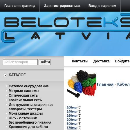
Главная страница
Зарегистрироваться
Вход с паролем
Контакты
Доставка
Войдите
КАТАЛОГ
Главная
Кабел
»
Cетевое оборудование
Медные системы
Оптическая сеть
Коаксиальная сеть
Инструменты, сварочные
100мм
(3)
аппараты, тестеры
140мм
(2)
Монтажные шкафы
160мм
(2)
UPS - Источники
200мм
(3)
бесперебойного питания
300мм
(5)
Крепления для кабеля
370мм
(2)