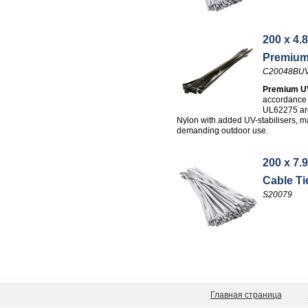
200 x 4.8
Premiu
C20048BU
Premium UV
accordance 
UL62275 ar
Nylon with added UV-stabilisers, ma
demanding outdoor use.
200 x 7.9
Cable Ti
S20079
Главная страница