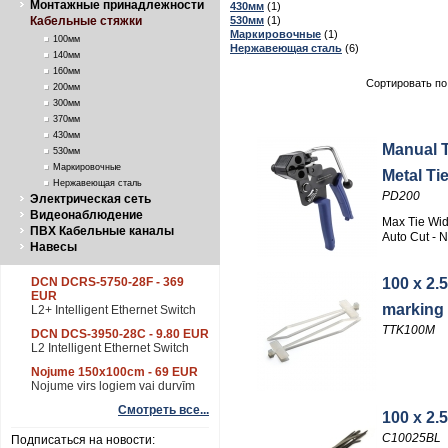
Монтажные принадлежности
430мм
(1)
530мм
(1)
Кабельные стяжки
Маркировочные
(1)
100мм
Нержавеющая сталь
(6)
140мм
160мм
Сортировать по
200мм
300мм
370мм
430мм
Manual T
530мм
Маркировочные
Metal Ti
Нержавеющая сталь
PD200
Электрическая сеть
Видеонаблюдение
Max Tie Wi
ПВХ Кабельные каналы
Auto Cut - 
Навесы
100 x 2.5
DCN DCRS-5750-28F - 369
EUR
marking 
L2+ Intelligent Ethernet Switch
TTK100M
DCN DCS-3950-28C - 9.80 EUR
L2 Intelligent Ethernet Switch
Nojume 150x100cm - 69 EUR
Nojume virs logiem vai durvīm
Смотреть все...
100 x 2.5
C10025BL
Подписаться на новости: